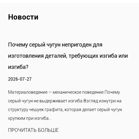
Новости
й чугун непригоден для
Почему серый ч
я деталей, требующих изгиба или
других легких а
применения?
2026-07-22
ие — механическое поведение Почему
Материаловедение —
выдерживает изгиба Взгляд изнутри на
тяжелее алюминия? 
к графита, которая делает серый чугун
на атомном уровне,
ба...
плотности, где лиш...
БОЛЬШЕ
ПРОЧИТАТЬ БОЛ