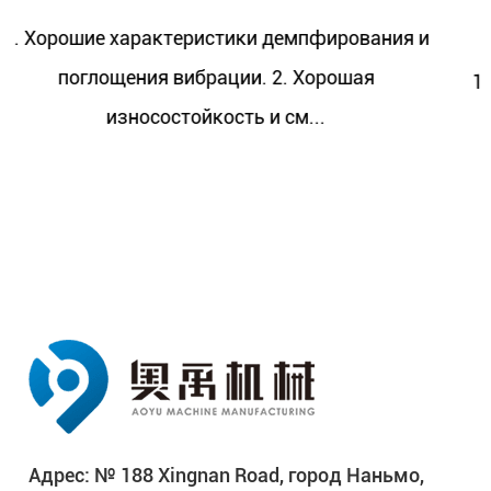
компрессора
фирования и
рошая
1. Хорошие характеристики демпфир
.
поглощения вибрации. 2. Хоро
износостойкость и см...
Адрес: № 188 Xingnan Road, город Наньмо,