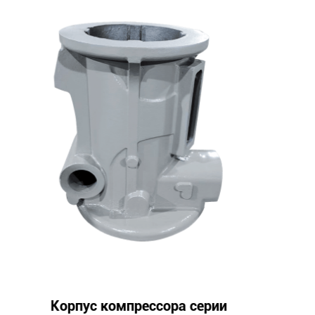
рии
Посадочное место подшипн