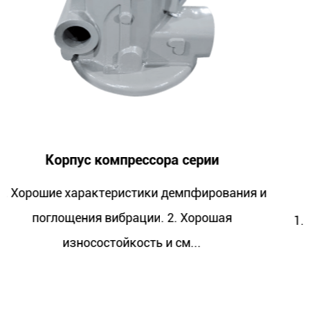
рии
Посадочное место подшипн
компрессора
фирования и
рошая
1. Хорошие характеристики демпфир
.
поглощения вибрации. 2. Хоро
износостойкость и см...