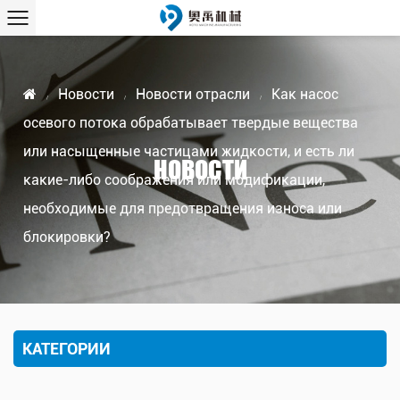
Новости
Новости отрасли
Как насос
/
/
/
осевого потока обрабатывает твердые вещества
или насыщенные частицами жидкости, и есть ли
НОВОСТИ
какие-либо соображения или модификации,
необходимые для предотвращения износа или
блокировки?
КАТЕГОРИИ