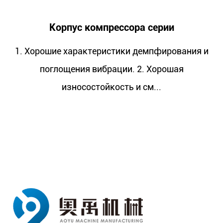
омпрессора серии
Посадочное м
комп
теристики демпфирования и
вибрации. 2. Хорошая
1. Хорошие характер
тойкость и см...
поглощения виб
износосто