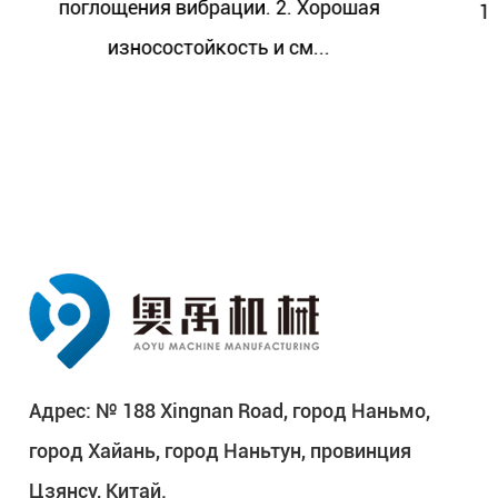
Хорошая
1. Хорошие характеристики демпф
..
поглощения вибрации. 2. Хо
износостойкость и см...
Адрес: № 188 Xingnan Road, город Наньмо,
город Хайань, город Наньтун, провинция
Цзянсу, Китай.