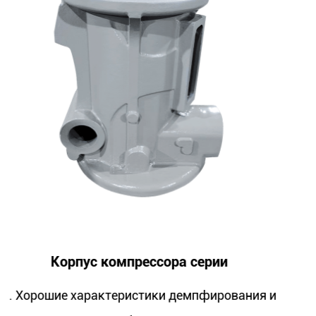
ерии
Посадочное место подшип
компрессора
пфирования и