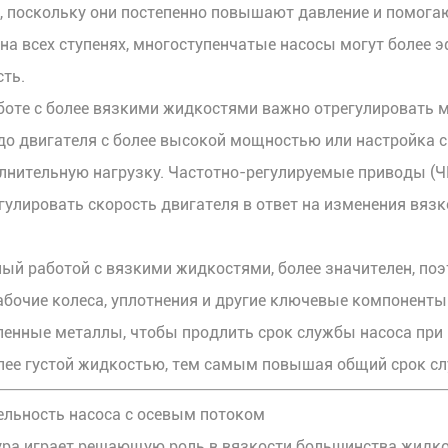
, поскольку они постепенно повышают давление и помога
на всех ступенях, многоступенчатые насосы могут более
сть.
аботе с более вязкими жидкостями важно отрегулировать
до двигателя с более высокой мощностью или настройка 
нительную нагрузку. Частотно-регулируемые приводы (Ч
улировать скорость двигателя в ответ на изменения вязк
ный работой с вязкими жидкостями, более значителен, по
абочие колеса, уплотнения и другие ключевые компоненты
аленные металлы, чтобы продлить срок службы насоса при
лее густой жидкостью, тем самым повышая общий срок сл
ельность насоса с осевым потоком
ура играет решающую роль в вязкости большинства жидк