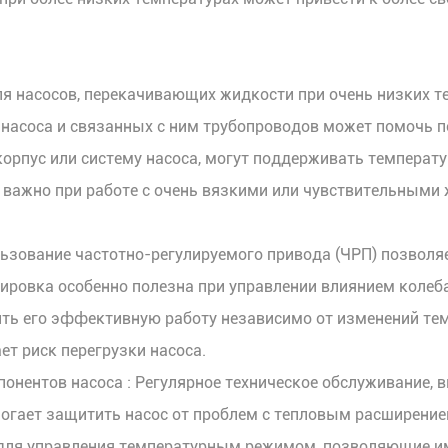
ля насосов, перекачивающих жидкости при очень низких 
г насоса и связанных с ним трубопроводов может помочь
корпус или систему насоса, могут поддерживать темпера
 важно при работе с очень вязкими или чувствительными 
льзование частотно-регулируемого привода (ЧРП) позволя
лировка особенно полезна при управлении влиянием колеб
ить его эффективную работу независимо от изменений тем
т риск перегрузки насоса.
понентов насоса
: Регулярное техническое обслуживание,
могает защитить насос от проблем с тепловым расширени
ля управления температурным режимом, позволяющие им 