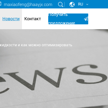
maxiaofeng@haayjx.com
RU
Получить
Новости
Контакт
предложение
 жидкости и как можно оптимизировать