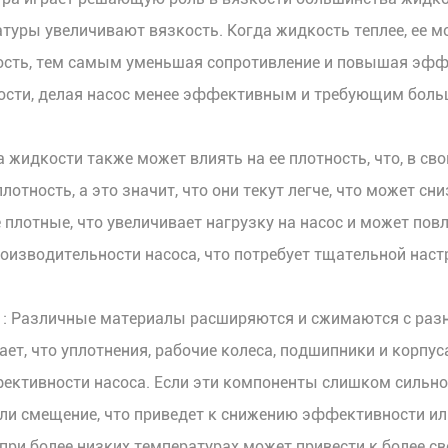
атуры увеличивают вязкость. Когда жидкость теплее, ее м
ость, тем самым уменьшая сопротивление и повышая эффе
ости, делая насос менее эффективным и требующим боль
а жидкости также может влиять на ее плотность, что, в сво
тность, а это значит, что они текут легче, что может сни
 плотные, что увеличивает нагрузку на насос и может пов
роизводительности насоса, что потребует тщательной нас
а
: Различные материалы расширяются и сжимаются с раз
ает, что уплотнения, рабочие колеса, подшипники и корпу
фективности насоса. Если эти компоненты слишком сильн
 или смещение, что приведет к снижению эффективности и
е при более низких температурах может привести к более 